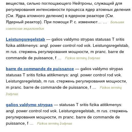
вещества, сильно поглощающего Нейтроны, служащий для
регулирования интенсивности процесса ядер атомных деления
(См. Ядра атомного деление) в ядерном реакторе (См.
Ядерный реактор). При помощи Р. с. изменяют… …
Большая
советская энциклопедия
Leistungsregelstab
— galios valdymo strypas statusas T sritis
fizika atitikmenys: angl. power control rod vok. Leistungsregelstab,
m rus. стержень регулирования мощности, m pranc. barre de
commande de puissance, f …
Fizikos terminų žodynas
barre de commande de puissance
— galios valdymo strypas
statusas T sritis fizika atitikmenys: angl. power control rod vok.
Leistungsregelstab, m rus. стержень регулирования мощности,
m pranc. barre de commande de puissance, f …
Fizikos terminų
žodynas
galios valdymo strypas
— statusas T sritis fizika atitikmenys:
angl. power control rod vok. Leistungsregelstab, m rus. стержень
регулирования мощности, m pranc. barre de commande de
puissance, f …
Fizikos terminų žodynas