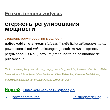
Fizikos terminų žodynas
стержень регулирования
мощности
стержень регулирования мощности
galios valdymo
strypas
statusas
T
sritis
fizika
atitikmenys
:
angl.
power control rod
vok.
Leistungsregelstab, m
rus.
стержень
регулирования мощности, m
pranc.
barre de commande de
puissance, f
Fizikos terminų žodynas : lietuvių, anglų, prancūzų, vokiečių ir rusų kalbomis. – Vilnius :
Mokslo ir enciklopedijų leidybos institutas
.
Vilius Palenskis, Vytautas Valiukėnas,
Valerijonas Žalkauskas, Pranas Juozas Žilinskas
.
2007
.
Игры ⚽
Поможем написать курсовую
power control rod
Leistungsregelung