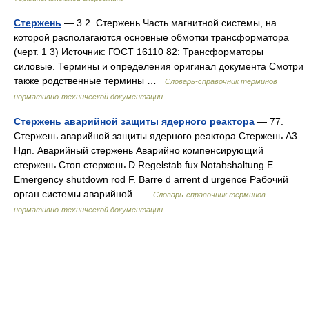
Стержень
— 3.2. Стержень Часть магнитной системы, на
которой располагаются основные обмотки трансформатора
(черт. 1 3) Источник: ГОСТ 16110 82: Трансформаторы
силовые. Термины и определения оригинал документа Смотри
также родственные термины …
Словарь-справочник терминов
нормативно-технической документации
Стержень аварийной защиты ядерного реактора
— 77.
Стержень аварийной защиты ядерного реактора Стержень A3
Ндп. Аварийный стержень Аварийно компенсирующий
стержень Стоп стержень D Regelstab fux Notabshaltung Е.
Emergency shutdown rod F. Barre d arrent d urgence Рабочий
орган системы аварийной …
Словарь-справочник терминов
нормативно-технической документации